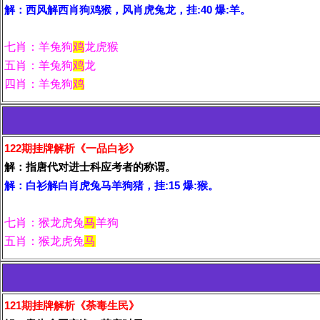
解：西风解西肖狗鸡猴，风肖虎兔龙，挂:40 爆:羊。
七肖：羊兔狗
鸡
龙虎猴
五肖：羊兔狗
鸡
龙
四肖：羊兔狗
鸡
122期挂牌解析《一品白衫》
解：指唐代对进士科应考者的称谓。
解：白衫解白肖虎兔马羊狗猪，挂:15 爆:猴。
七肖：猴龙虎兔
马
羊狗
五肖：猴龙虎兔
马
121期挂牌解析《荼毒生民》