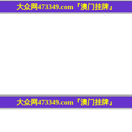
大众网473349.com『澳门挂牌』
大众网473349.com『澳门挂牌』