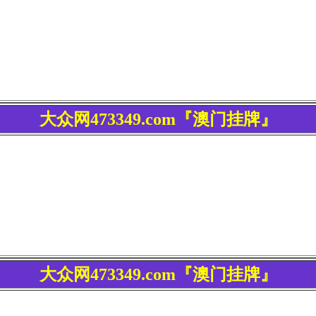
大众网473349.com『澳门挂牌』
大众网473349.com『澳门挂牌』