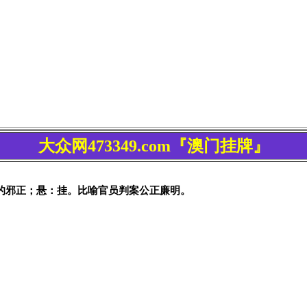
。
大众网473349.com『澳门挂牌』
的邪正；悬：挂。比喻官员判案公正廉明。