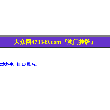
大众网473349.com『澳门挂牌』
蛇牛。挂:16 爆:马。